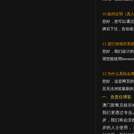
10.如何证明（
您好，您可以通
牌后下注，告别老
11.进行游戏对系
您好，我们设计的
望您能使用Intern
12.为什么系统会
您好，这是网页的
且无法浏览最新的
一、负责任博彩
澳门新葡京娱乐
我们更透过专业
岁，我们将会没
岁的人士使用，