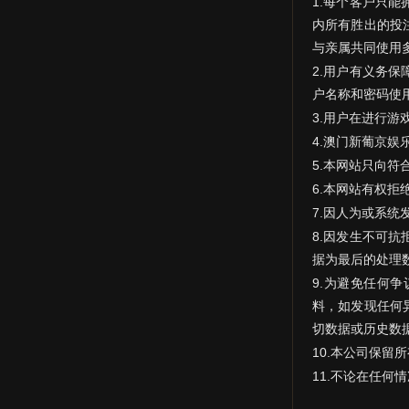
1.每个客户只
内所有胜出的投
与亲属共同使用
2.用户有义务
户名称和密码使
3.用户在进行
4.澳门新葡京娱
5.本网站只向
6.本网站有权
7.因人为或系
8.因发生不可
据为最后的处理
9.为避免任何
料，如发现任何
切数据或历史数
10.本公司保留
11.不论在任何