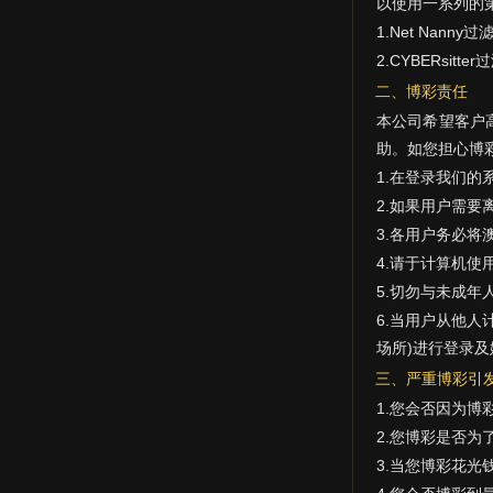
以使用一系列的
1.Net Nann
2.CYBERsitt
二、博彩责任
本公司希望客户
助。如您担心博
1.在登录我们
2.如果用户需
3.各用户务必
4.请于计算机
5.切勿与未成年
6.当用户从他
场所)进行登录
三、严重博彩引
1.您会否因为博
2.您博彩是否为
3.当您博彩花