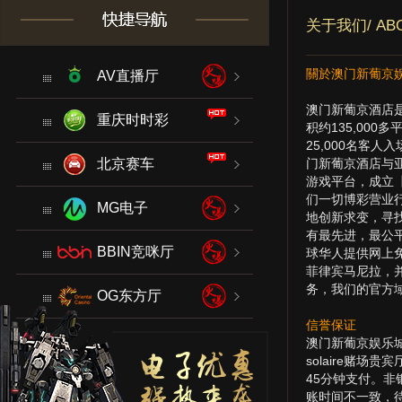
关于我们/ ABO
關於澳门新葡京
AV直播厅
澳门新葡京酒店
重庆时时彩
积约135,00
25,000名客
北京赛车
门新葡京酒店与
游戏平台，成立
们一切博彩营业
MG电子
地创新求变，寻
有最先进，最公
BBIN竞咪厅
球华人提供网上
菲律宾马尼拉，
务，我们的官方
OG东方厅
信誉保证
澳门新葡京娱乐城
solaire赌
45分钟支付。
账时间不一致，