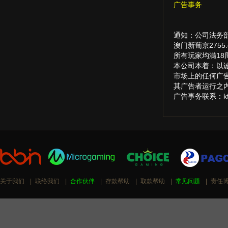
广告事务
通知：公司法务
澳门新葡京275
所有玩家均满1
本公司本着：以
市场上的任何广
其广告者运行之
广告事务联系：kf2
关于我们
联络我们
合作伙伴
存款帮助
取款帮助
常见问题
责任